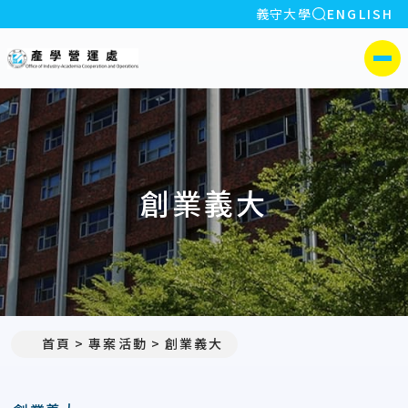
全站搜索
義守大學
ENGLISH
:::
義守大學產學營運處
側選單
創業義大
首頁
專案活動
創業義大