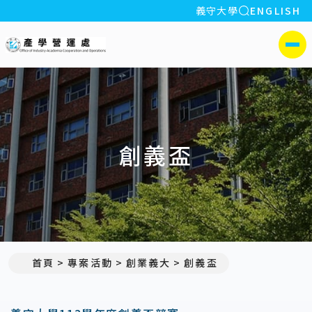
全站搜索
義守大學
ENGLISH
:::
義守大學產學營運處
側選單
創義盃
首頁
專案活動
創業義大
創義盃