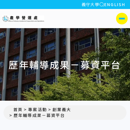
全站搜索
義守大學
ENGLISH
:::
義守大學產學營運處
側選單
歷年輔導成果－募資平台
首頁
專案活動
創業義大
歷年輔導成果－募資平台