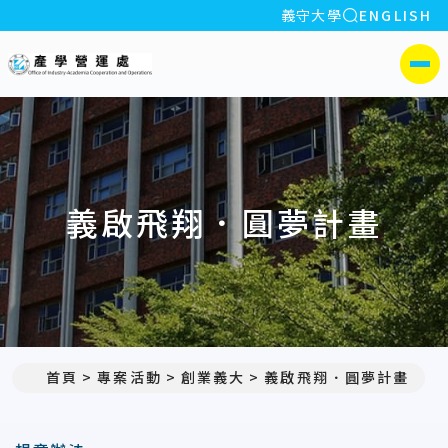
全站搜索
義守大學
ENGLISH
:::
義守大學產學營運處
側選單
義啟飛翔．圓夢計畫
首頁
專案活動
創業義大
義啟飛翔．圓夢計畫